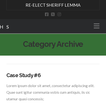
RE-ELECT SHERIFF LEMMA
Na
Category Archive
Case Study #6
Lorem ipsum dolor sit amet, consectetur adipiscing elit.
Quae sunt igitur communia vobis cum antiquis, iis sic
utamur quasi concessis;